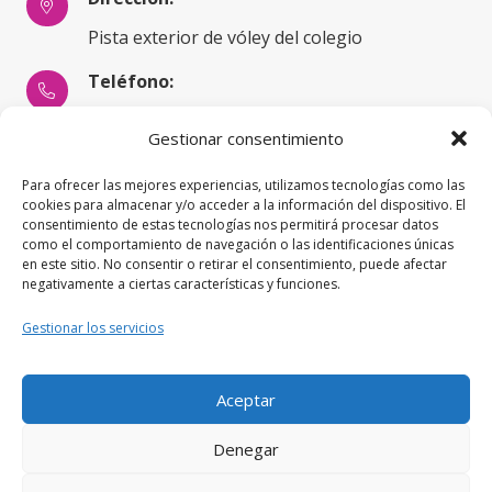
Pista exterior de vóley del colegio
Teléfono:
661 74 24 24
Gestionar consentimiento
Horario:
Para ofrecer las mejores experiencias, utilizamos tecnologías como las
Martes y jueves 17:00h a 18:30h.
cookies para almacenar y/o acceder a la información del dispositivo. El
consentimiento de estas tecnologías nos permitirá procesar datos
como el comportamiento de navegación o las identificaciones únicas
Importante:
en este sitio. No consentir o retirar el consentimiento, puede afectar
negativamente a ciertas características y funciones.
Los horarios pueden sufrir alguna
modificación en función de las necesidades
Gestionar los servicios
organizativas una vez realizadas las
inscripciones.
Aceptar
Denegar