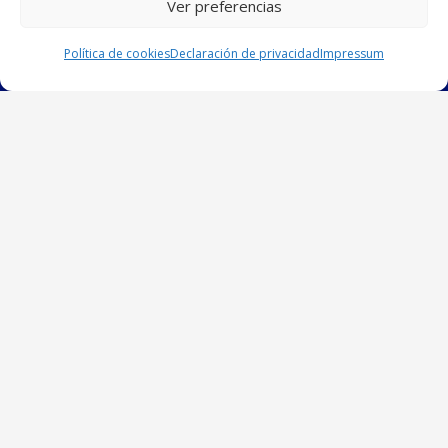
Ver preferencias
Política de cookies
Declaración de privacidad
Impressum
Centro Marista
CERVANTES
[Centro DiG]
Avda. de la Fuensanta, 37
14010 – CÓRDOBA
Información
Política de Cookies
Aviso Legal
Privacidad
Trabaja con Nosotros