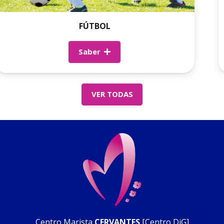
FÚTBOL
Saber
VER TODAS
Centro Marista
CERVANTES
[Centro DiG]