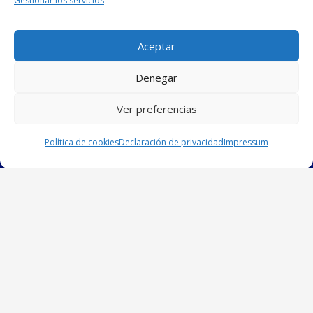
Gestionar los servicios
Aceptar
Denegar
Ver preferencias
Política de cookies
Declaración de privacidad
Impressum
Centro Marista
CERVANTES
[Centro DiG]
Avda. de la Fuensanta, 37
14010 – CÓRDOBA