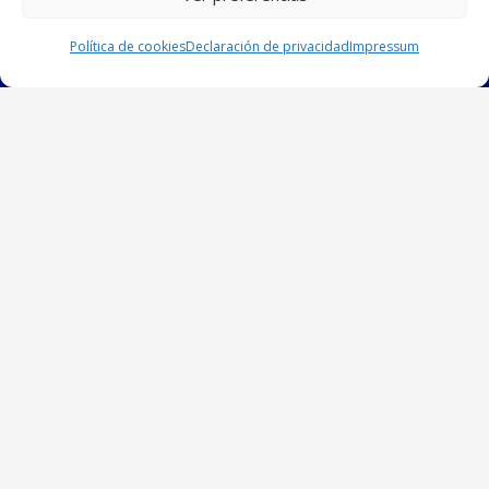
Política de cookies
Declaración de privacidad
Impressum
Centro Marista
CERVANTES
[Centro DiG]
Avda. de la Fuensanta, 37
14010 – CÓRDOBA
Información
Política de Cookies
Aviso Legal
Privacidad
Trabaja con Nosotros