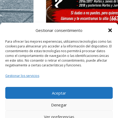
Gestionar consentimiento
ACTUALIDAD
20/05/2026
Para ofrecer las mejores experiencias, utilizamos tecnologías como las
El CB Maristas Córdoba celebrará sus
cookies para almacenar y/o acceder a la información del dispositivo. El
Jornadas de Puertas Abiertas del 18
consentimiento de estas tecnologías nos permitirá procesar datos
como el comportamiento de navegación o las identificaciones únicas
al 22 de mayo
en este sitio. No consentir o retirar el consentimiento, puede afectar
negativamente a ciertas características y funciones.
+ INFO
Gestionar los servicios
Aceptar
Denegar
Ver preferencias